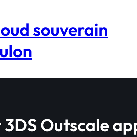
loud souverain
ulon
 3DS Outscale app