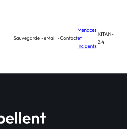
Menaces
KITAN-
Sauvegarde
eMail
Contact
et
2.4
incidents
ellent