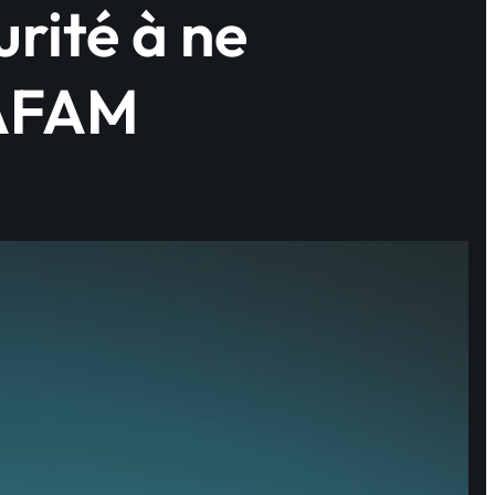
urité à ne
GAFAM