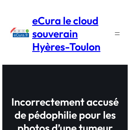
Aller
au
eCura le cloud
contenu
souverain
Hyères-Toulon
Incorrectement accusé
de pédophilie pour les
photos d’une tumeur