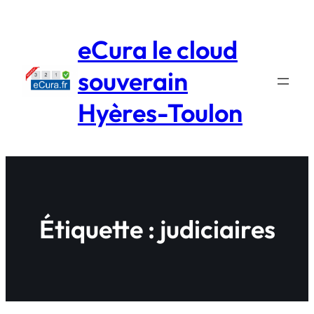
Aller
au
eCura le cloud
contenu
souverain
Hyères-Toulon
Étiquette :
judiciaires