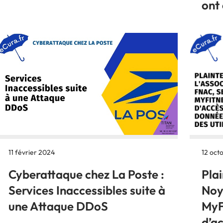
ont 
12 oct
11 février 2024
Plai
Cyberattaque chez La Poste :
Noy
Services Inaccessibles suite à
MyF
une Attaque DDoS
d’ac