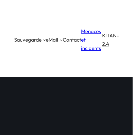
Menaces
KITAN-
Sauvegarde
eMail
Contact
et
2.4
incidents