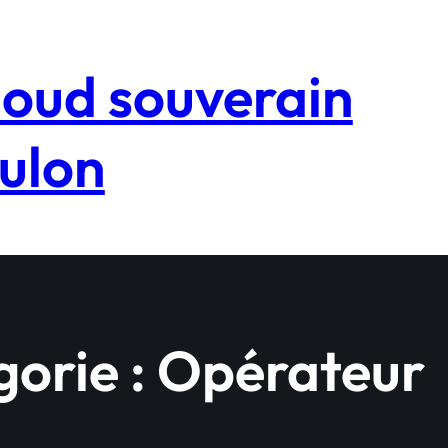
loud souverain
ulon
orie :
Opérateur