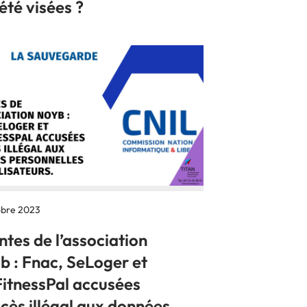
été visées ?
obre 2023
ntes de l’association
b : Fnac, SeLoger et
itnessPal accusées
cès illégal aux données