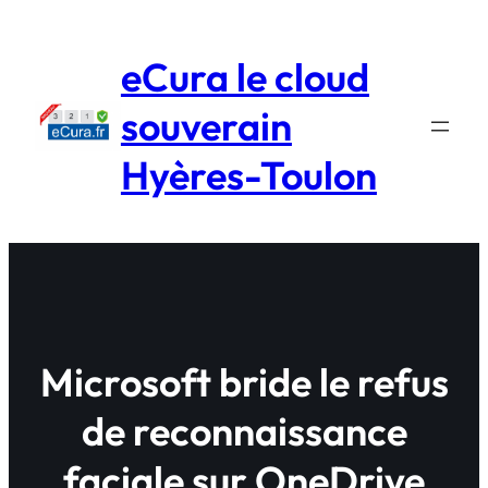
Aller
au
eCura le cloud
contenu
souverain
Hyères-Toulon
Microsoft bride le refus
de reconnaissance
faciale sur OneDrive