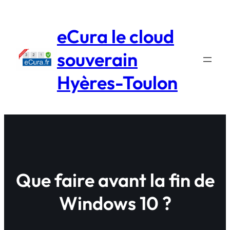
Aller
au
eCura le cloud
contenu
souverain
Hyères-Toulon
Que faire avant la fin de
Windows 10 ?