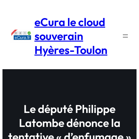
Aller
au
eCura le cloud
contenu
souverain
Hyères-Toulon
Le député Philippe
Latombe dénonce la
tentative « d’enfumage »