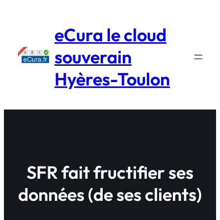
Aller
au
eCura le cloud
contenu
souverain
Hyères-Toulon
SFR fait fructifier ses
données (de ses clients)