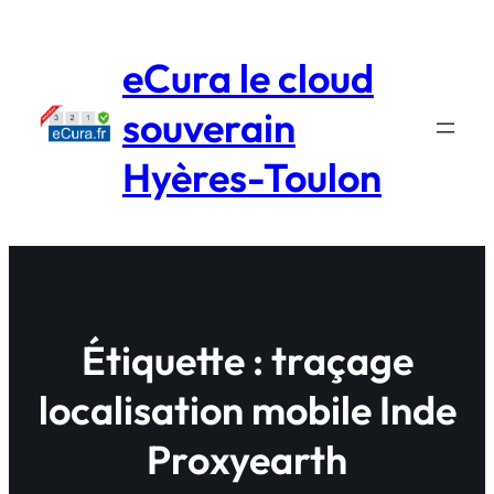
Aller
au
eCura le cloud
contenu
souverain
Hyères-Toulon
Étiquette :
traçage
localisation mobile Inde
Proxyearth