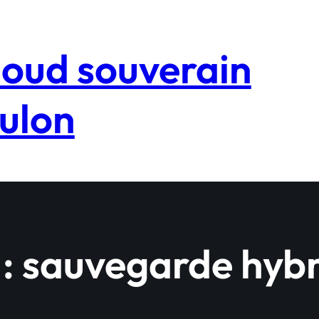
loud souverain
ulon
 :
sauvegarde hybr