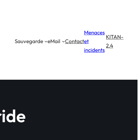
Menaces
KITAN-
Sauvegarde
eMail
Contact
et
2.4
incidents
ide