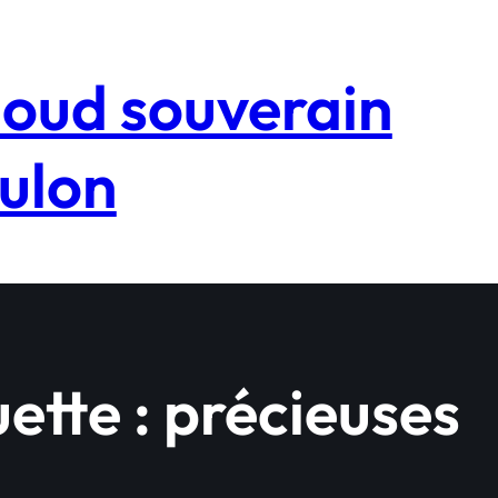
loud souverain
ulon
uette :
précieuses