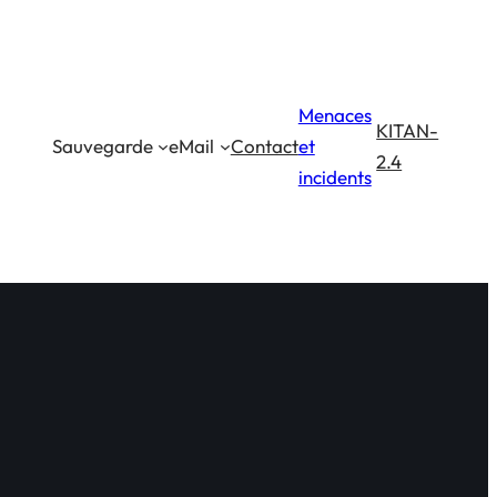
Menaces
KITAN-
Sauvegarde
eMail
Contact
et
2.4
incidents