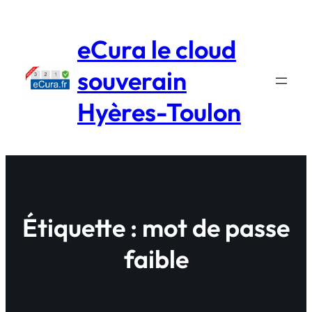
Aller
au
eCura le cloud
contenu
souverain
Hyères-Toulon
Étiquette :
mot de passe
faible