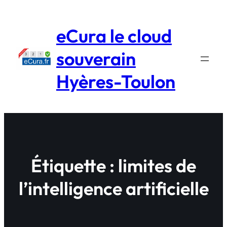
Aller
au
eCura le cloud
contenu
souverain
Hyères-Toulon
Étiquette :
limites de
l’intelligence artificielle