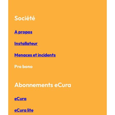
Société
A propos
Installateur
Menaces et incidents
Pro bono
Abonnements eCura
eCura
eCura lite