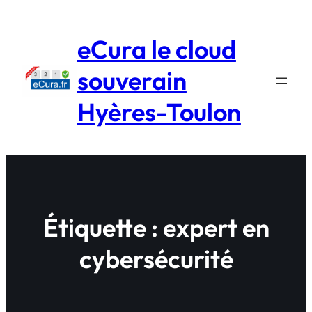
Aller
au
eCura le cloud
contenu
souverain
Hyères-Toulon
Étiquette :
expert en
cybersécurité