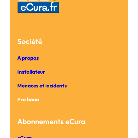
Société
A propos
Installateur
Menaces et incidents
Pro bono
Abonnements eCura
eCura