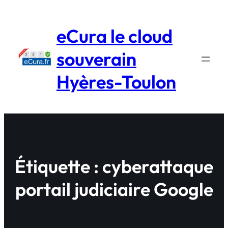
Aller
au
eCura le cloud
contenu
souverain
Hyères-Toulon
Étiquette :
cyberattaque
portail judiciaire Google