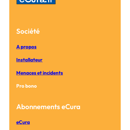
Société
A propos
Installateur
Menaces et incidents
Pro bono
Abonnements eCura
eCura