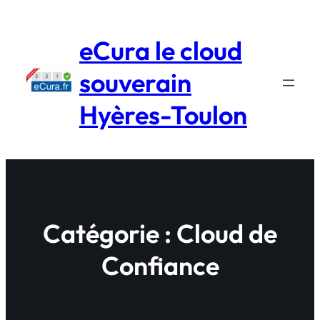
Aller
au
eCura le cloud
contenu
souverain
Hyères-Toulon
Catégorie :
Cloud de
Confiance